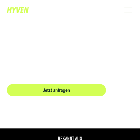
IHR EXKLUSIVER ZAUBERER IN ZÜRICH:
MAGIE, DIE BEGEISTERT UND
VERBINDET.
Erleben Sie High-Class-Entertainment, das Ihre Gäste zum Lachen und Staunen
bringt und Ihr Event in Zürich unvergesslich macht.
Jetzt anfragen
Referenzen
BEKANNT AUS