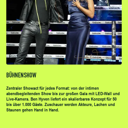
BÜHNENSHOW
Zentraler Showact für jedes Format: von der intimen
abendbegleitenden Show bis zur großen Gala mit LED-Wall und
Live-Kamera. Ben Hyven liefert ein skalierbares Konzept für 50
bis über 1.000 Gäste. Zuschauer werden Akteure, Lachen und
Staunen gehen Hand in Hand.