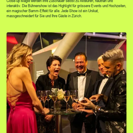
Close-up Magie werden Ihre Zuschauer selbst zu Akteuren, hautnah und
interaktiv. Die Bühnenshow ist das Highlight für grössere Events und Hochzeiten,
ein magischer Bamm-Effekt für alle. Jede Show ist ein Unikat,
massgeschneidert für Sie und Ihre Gäste in Zürich.