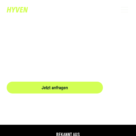
IHR EXKLUSIVER ZAUBERER IN BOZEN:
MAGIE, DIE BEGEISTERT UND
VERBINDET.
Erleben Sie High-Class-Entertainment, das Ihre Gäste zum Staunen bringt und
Ihrem Event in Bozen einen unvergesslichen Rahmen verleiht.
Jetzt anfragen
Referenzen
BEKANNT AUS