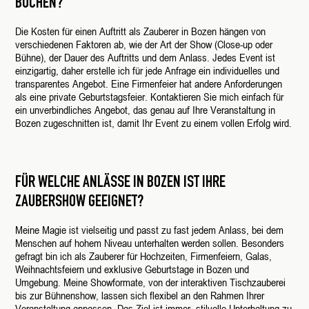
BUCHEN?
Die Kosten für einen Auftritt als Zauberer in Bozen hängen von
verschiedenen Faktoren ab, wie der Art der Show (Close-up oder
Bühne), der Dauer des Auftritts und dem Anlass. Jedes Event ist
einzigartig, daher erstelle ich für jede Anfrage ein individuelles und
transparentes Angebot. Eine Firmenfeier hat andere Anforderungen
als eine private Geburtstagsfeier. Kontaktieren Sie mich einfach für
ein unverbindliches Angebot, das genau auf Ihre Veranstaltung in
Bozen zugeschnitten ist, damit Ihr Event zu einem vollen Erfolg wird.
FÜR WELCHE ANLÄSSE IN BOZEN IST IHRE
ZAUBERSHOW GEEIGNET?
Meine Magie ist vielseitig und passt zu fast jedem Anlass, bei dem
Menschen auf hohem Niveau unterhalten werden sollen. Besonders
gefragt bin ich als Zauberer für Hochzeiten, Firmenfeiern, Galas,
Weihnachtsfeiern und exklusive Geburtstage in Bozen und
Umgebung. Meine Showformate, von der interaktiven Tischzauberei
bis zur Bühnenshow, lassen sich flexibel an den Rahmen Ihrer
Veranstaltung anpassen. Das Ziel ist immer, stilvolle Unterhaltung zu