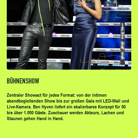
BÜHNENSHOW
Zentraler Showact für jedes Format: von der intimen
abendbegleitenden Show bis zur großen Gala mit LED-Wall und
Live-Kamera. Ben Hyven liefert ein skalierbares Konzept für 50
bis über 1.000 Gäste. Zuschauer werden Akteure, Lachen und
Staunen gehen Hand in Hand.