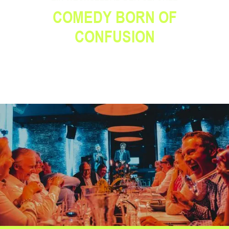
COMEDY BORN OF
CONFUSION
SEHEN. STAUNEN. SPÜREN.
Vier kurze Videos, die Stimmung machen: Ben verbindet smarte Illusionen mit
Humor und holt alle ab – vom ersten Moment bis zum Applaus, der noch
nachklingt.