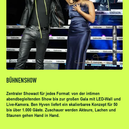
BÜHNENSHOW
Zentraler Showact für jedes Format: von der intimen
abendbegleitenden Show bis zur großen Gala mit LED-Wall und
Live-Kamera. Ben Hyven liefert ein skalierbares Konzept für 50
bis über 1.000 Gäste. Zuschauer werden Akteure, Lachen und
Staunen gehen Hand in Hand.