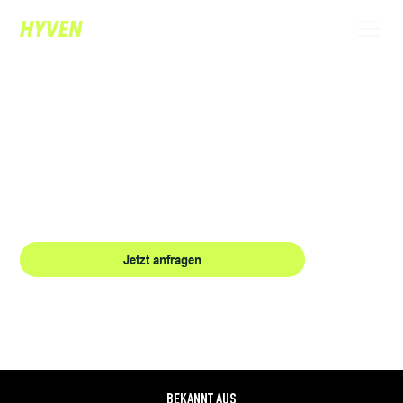
EXKLUSIVER ZAUBERER IN ULM:
ERLEBEN SIE MAGISCHE MOMENTE, DIE
BEGEISTERN.
Moderne Zauberkunst trifft auf charmantes Entertainment und verwandelt Ihr
Event in Ulm in ein unvergessliches Highlight für alle Gäste.
Jetzt anfragen
Referenzen
BEKANNT AUS