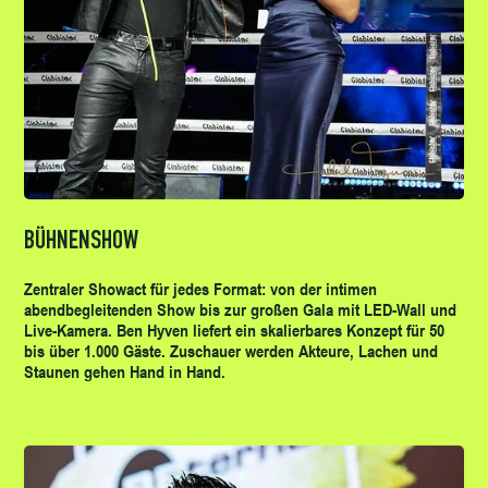
BÜHNENSHOW
Zentraler Showact für jedes Format: von der intimen
abendbegleitenden Show bis zur großen Gala mit LED-Wall und
Live-Kamera. Ben Hyven liefert ein skalierbares Konzept für 50
bis über 1.000 Gäste. Zuschauer werden Akteure, Lachen und
Staunen gehen Hand in Hand.