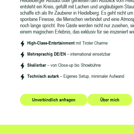
Heidelberger Altstadt oder genießen den Ausblick vom Heide
entsteht ein Kreis, gefüllt mit Lachen und ungläubigem S
schaffe ich als Ihr Zauberer in Heidelberg. Es geht nicht u
spontane Finesse, die Menschen verbindet und eine Atmosp
noch lange spricht. Ihre Gäste werden nicht nur zusehen, s
einem magischen Erlebnis, das exklusiv für sie inszeniert wi
High-Class-Entertainment
mit Tiroler Charme
Mehrsprachig DE/EN
– international einsetzbar
Skalierbar
– von Close-up bis Showbühne
Technisch autark
– Eigenes Setup, minimaler Aufwand
Unverbindlich anfragen
Über mich