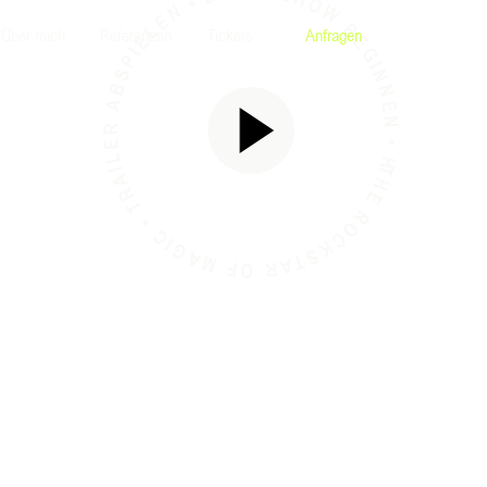
THE ROCKSTAR OF MAGIC • TRAILER ABSPIELEN • JETZT SHOW BEGINNEN • HYVEN •
Über mich
Referenzen
Tickets
Anfragen