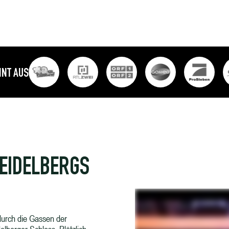
NT AUS
HEIDELBERGS
f durch die Gassen der