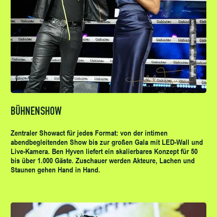
BÜHNENSHOW
Zentraler Showact für jedes Format: von der intimen
abendbegleitenden Show bis zur großen Gala mit LED-Wall und
Live-Kamera. Ben Hyven liefert ein skalierbares Konzept für 50
bis über 1.000 Gäste. Zuschauer werden Akteure, Lachen und
Staunen gehen Hand in Hand.