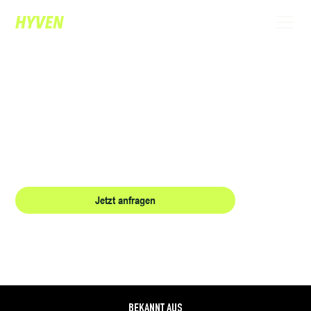
EINZIGARTIGE MAGIE FÜR IHR EVENT:
BUCHEN SIE DEN EXKLUSIVEN
ZAUBERER FÜR VORARLBERG.
Erleben Sie High-Class-Entertainment, das Ihre Gäste fesselt, verbindet und
begeistert – Magie, die stilvoll im Kopf stattfindet.
Jetzt anfragen
Referenzen
BEKANNT AUS