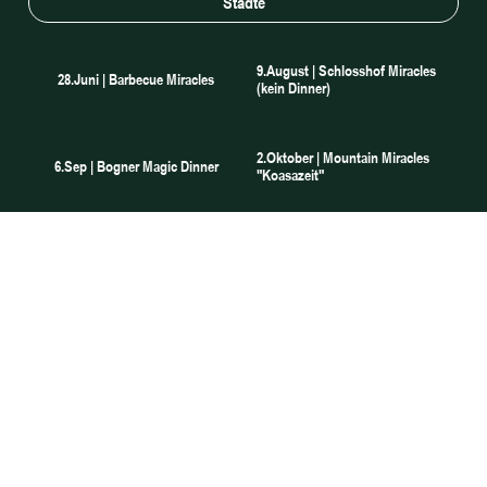
Städte
9.August | Schlosshof Miracles
28.Juni | Barbecue Miracles
(kein Dinner)
2.Oktober | Mountain Miracles
6.Sep | Bogner Magic Dinner
"Koasazeit"
15.Oktober | Illusion Royal - (Solo
11.Oktober | Grand Hotel Miracles
Show)
29.Oktober | Mountain Miracles
5.November | Mountain Miracles
"Koasazeit"
Kärnten
6.November | Mountain Miracles
14.November | Mountain Miracles
Kärnten
Kärnten