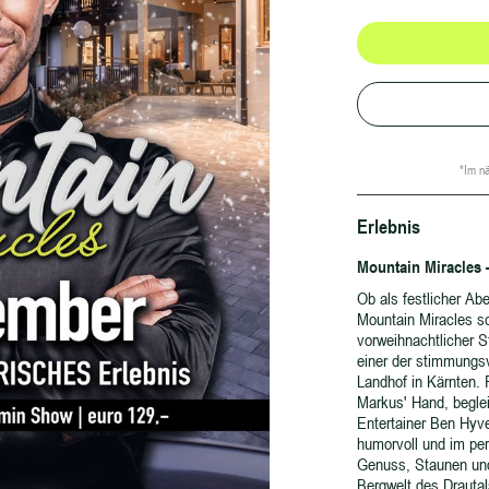
*Im nä
Erlebnis
Mountain Miracles –
Ob als festlicher Ab
Mountain Miracles s
vorweihnachtlicher 
einer der stimmungsv
Landhof in Kärnten.
Markus' Hand, beglei
Entertainer Ben Hyve
humorvoll und im per
Genuss, Staunen und 
Bergwelt des Drauta