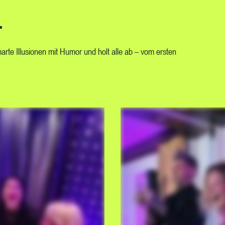
oder
.
Süßkartoffel-Curry
mit Salbei-Couscous
rte Illusionen mit Humor und holt alle ab – vom ersten
Warme Birnentarte
mit Tonkabohnen-Van
Vegetarische Option 