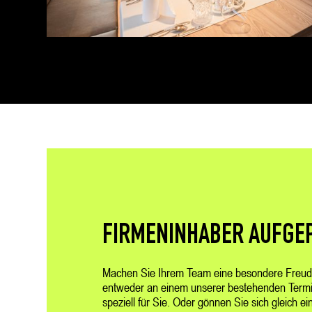
FIRMENINHABER AUFGE
Machen Sie Ihrem Team eine besondere Freude
entweder an einem unserer bestehenden Termi
speziell für Sie. Oder gönnen Sie sich gleich e