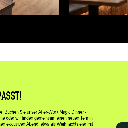
PASST!
: Buchen Sie unser After-Work Magic Dinner -
ne oder wir finden gemeinsam einen neuen Termin
inen exklusiven Abend, etwa als Weihnachtsfeier mit