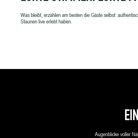
Was bleibt, erzählen am besten die Gäste selbst: authent
Staunen live erlebt haben.
EI
Augenblicke voller Nä