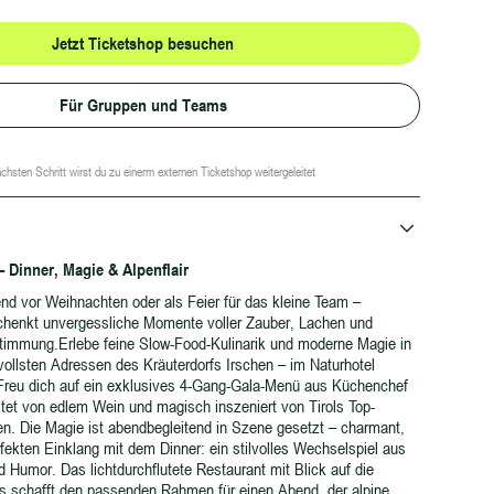
Jetzt Ticketshop besuchen
Für Gruppen und Teams
chsten Schritt wirst du zu einerm externen Ticketshop weitergeleitet
 Dinner, Magie & Alpenflair
end vor Weihnachten oder als Feier für das kleine Team –
chenkt unvergessliche Momente voller Zauber, Lachen und
Stimmung.Erlebe feine Slow-Food-Kulinarik und moderne Magie in
ollsten Adressen des Kräuterdorfs Irschen – im Naturhotel
 Freu dich auf ein exklusives 4-Gang-Gala-Menü aus Küchenchef
tet von edlem Wein und magisch inszeniert von Tirols Top-
n. Die Magie ist abendbegleitend in Szene gesetzt – charmant,
fekten Einklang mit dem Dinner: ein stilvolles Wechselspiel aus
Humor. Das lichtdurchflutete Restaurant mit Blick auf die
ls schafft den passenden Rahmen für einen Abend, der alpine