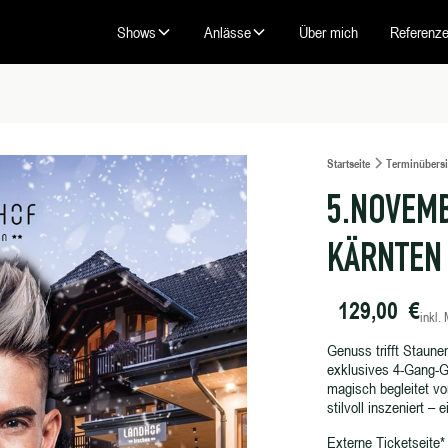
Shows
Anlässe
Über mich
Referenz
Startseite
Terminübersi
5.NOVEMB
KÄRNTEN
129,00 €
inkl.
Genuss trifft Staune
exklusives 4-Gang-G
magisch begleitet vo
stilvoll inszeniert –
Externe Ticketseite*