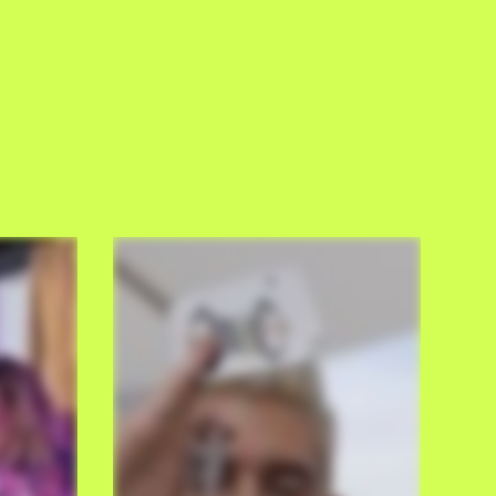
, Feta und gerösteten Cashewnüssen
illecreme, Walnusscrumble und erfrischendem Zwetschkensorbet
möglich – bitte rechtzeitig im Voraus anmelden!