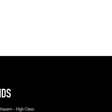
NDS
schauern – High-Class-