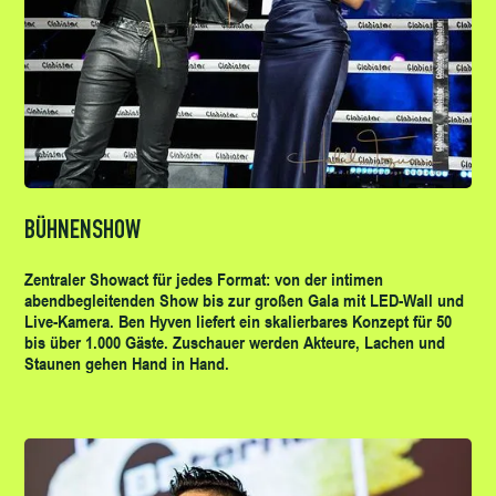
BÜHNENSHOW
Zentraler Showact für jedes Format: von der intimen
abendbegleitenden Show bis zur großen Gala mit LED-Wall und
Live-Kamera. Ben Hyven liefert ein skalierbares Konzept für 50
bis über 1.000 Gäste. Zuschauer werden Akteure, Lachen und
Staunen gehen Hand in Hand.