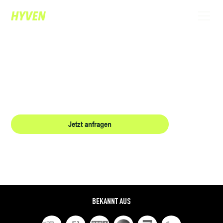
EXKLUSIVER ZAUBERER IN LUZERN:
MAGIE, DIE IHRE GÄSTE BEGEISTERT.
Erleben Sie High-Class-Entertainment, das mit Charme, Witz und Finesse
begeistert und Ihr Event in Luzern unvergesslich macht.
Jetzt anfragen
Referenzen
BEKANNT AUS